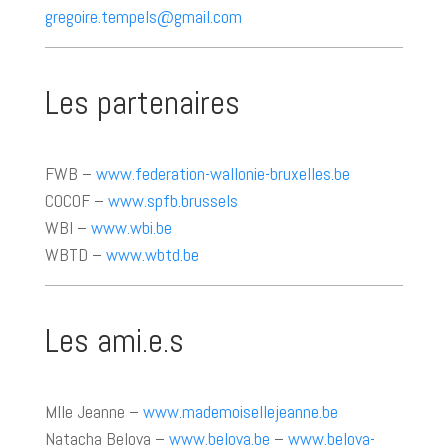
gregoire.tempels@gmail.com
Les partenaires
FWB –
www.federation-wallonie-bruxelles.be
COCOF
–
www.spfb.brussels
WBI –
www.wbi.be
WBTD –
www.wbtd.be
Les ami.e.s
Mlle Jeanne –
www.mademoisellejeanne.be
Natacha Belova –
www.belova.be
–
www.belova-